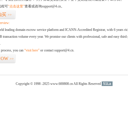
流程可
“点击这里”
查看或咨询support@4.cn。
购买
>>
erview:
orld leading domain escrow service platform and ICANN-Accredited Registrar, with 6 years ri
 transaction volume every year. We promise our clients with professional, safe and easy third-
.
d process, you can
“visit here”
or contact support@4.cn.
NOW
>>
Copyright © 1998 -2025 www.600808.cn All Rights Reserved
51La