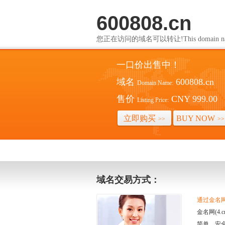
600808.cn
您正在访问的域名可以转让!This domain name i
一口价出售中！
域名
600808.cn
Domain Name:
售价
CNY 999.00
Listing Price:
立即购买
BUY NOW
>>
>>
域名交易方式：
通过金名网(
金名网(4
简单、安