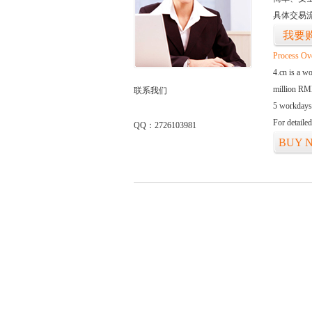
具体交易
我要
Process Ov
4.cn is a w
million RMB
联系我们
5 workdays
For detaile
QQ：2726103981
BUY 